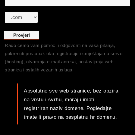
Rado ćemo vam pomoći i odgovoriti na vaša pitanja,
pokrenuti postupak oko registracije i smještaja na server
(hosting), otvaranja e-mail adresa, postavljanja web
stranica i ostalih vezanih usluga.
Apsolutno sve web stranice, bez obzira
na vrstu i svrhu, moraju imati
registriran naziv domene. Pogledajte
imate li pravo na besplatnu hr domenu.