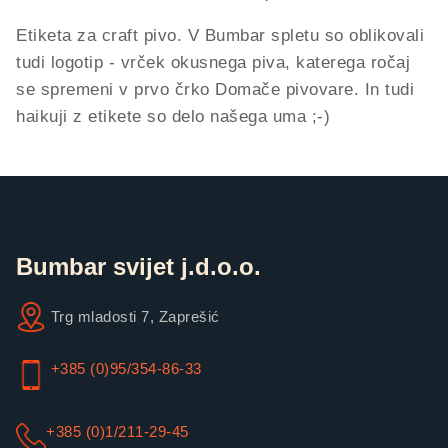
Etiketa za craft pivo. V Bumbar spletu so oblikovali
tudi logotip - vrček okusnega piva, katerega ročaj
se spremeni v prvo črko Domače pivovare. In tudi
haikuji z etikete so delo našega uma ;-)
Bumbar svijet j.d.o.o.
Trg mladosti 7, Zaprešić
+385 (0)95/354-86-33
+385 (0)1/211-29-45