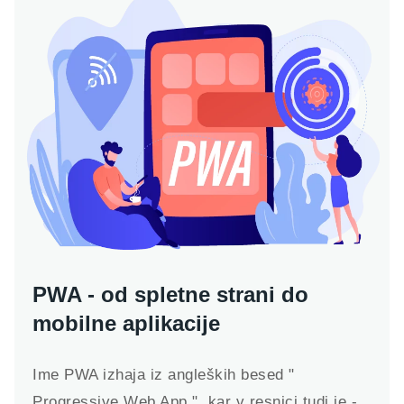
PWA - od spletne strani do
mobilne aplikacije
Ime PWA izhaja iz angleških besed "
Progressive Web App ", kar v resnici tudi je -