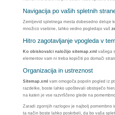
Navigacija po vaših spletnih stran
Zemljevid spletnega mesta dobesedno deluje kot
množico vsebine, lahko vedno pogledajo vaš
z
Hitro zagotavljanje vpogleda v te
Ko obiskovalci naložijo sitemap.xml
vašega sp
elementov vam ni treba kopičiti po domači stra
Organizacija in ustreznost
Sitemap.xml
vam omogoča popoln pogled iz ptič
razdelke, boste lahko upoštevali obstoječo hie
na kateri je vse razvrščeno glede na pomembno
Zaradi zgornjih razlogov je najbolj pomembno 
ta način boste lahko poskrbeli, da bo vaša sple