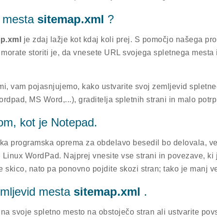
ga mesta
sitemap.xml
?
ap.xml
je zdaj lažje kot kdaj koli prej. S pomočjo našega p
 morate storiti je, da vnesete URL svojega spletnega mesta 
sami, vam pojasnjujemo, kako ustvarite svoj zemljevid splet
dpad, MS Word,...), graditelja spletnih strani in malo potrp
m, kot je Notepad.
aka programska oprema za obdelavo besedil bo delovala, ven
inux WordPad. Najprej vnesite vse strani in povezave, ki j
e skico, nato pa ponovno pojdite skozi stran; tako je manj ve
emljevid mesta
sitemap.xml
.
 na svoje spletno mesto na obstoječo stran ali ustvarite po