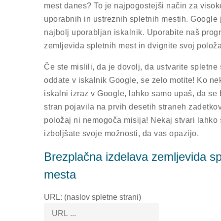
mest danes? To je najpogostejši način za visoko
uporabnih in ustreznih spletnih mestih. Google
najbolj uporabljan iskalnik. Uporabite naš prog
zemljevida spletnih mest in dvignite svoj polož
Če ste mislili, da je dovolj, da ustvarite spletne s
oddate v iskalnik Google, se zelo motite! Ko n
iskalni izraz v Google, lahko samo upaš, da se 
stran pojavila na prvih desetih straneh zadetkov.
položaj ni nemogoča misija! Nekaj ​​stvari lahko 
izboljšate svoje možnosti, da vas opazijo.
Brezplačna izdelava zemljevida s
mesta
URL: (naslov spletne strani)