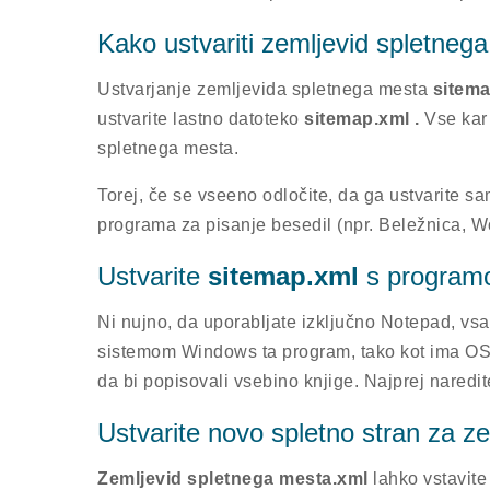
Kako ustvariti zemljevid spletne
Ustvarjanje zemljevida spletnega mesta
sitem
ustvarite lastno datoteko
sitemap.xml .
Vse kar
spletnega mesta.
Torej, če se vseeno odločite, da ga ustvarite 
programa za pisanje besedil (npr. Beležnica, Wor
Ustvarite
sitemap.xml
s programo
Ni nujno, da uporabljate izključno Notepad, vs
sistemom Windows ta program, tako kot ima OS L
da bi popisovali vsebino knjige. Najprej naredit
Ustvarite novo spletno stran za z
Zemljevid spletnega mesta.xml
lahko vstavite