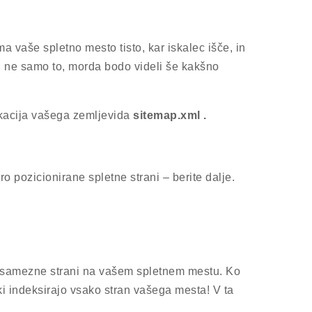
 vaše spletno mesto tisto, kar iskalec išče, in
In ne samo to, morda bodo videli še kakšno
lokacija vašega zemljevida
sitemap.xml .
o pozicionirane spletne strani – berite dalje.
posamezne strani na vašem spletnem mestu. Ko
ki indeksirajo vsako stran vašega mesta! V ta