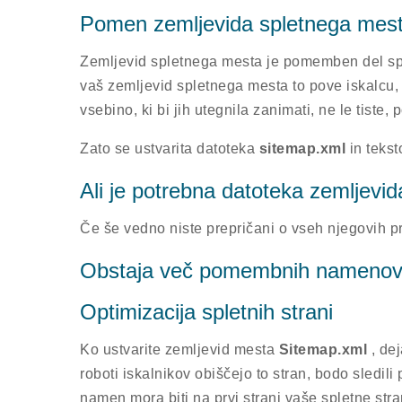
Pomen zemljevida spletnega mes
Zemljevid spletnega mesta je pomemben del splet
vaš zemljevid spletnega mesta to pove iskalcu, 
vsebino, ki bi jih utegnila zanimati, ne le tiste, p
Zato se ustvarita datoteka
sitemap.xml
in tekst
Ali je potrebna datoteka zemljevi
Če še vedno niste prepričani o vseh njegovih pre
Obstaja več pomembnih nameno
Optimizacija spletnih strani
Ko ustvarite zemljevid mesta
Sitemap.xml
, de
roboti iskalnikov obiščejo to stran, bodo sledi
namen mora biti na prvi strani vaše spletne st