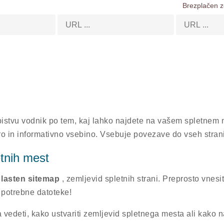
Brezplačen z
bistvu vodnik po tem, kaj lahko najdete na vašem spletnem 
turo in informativno vsebino. Vsebuje povezave do vseh str
etnih mest
 lasten sitemap
, zemljevid spletnih strani. Preprosto vnesi
 potrebne datoteke!
ba vedeti, kako ustvariti zemljevid spletnega mesta ali kako 