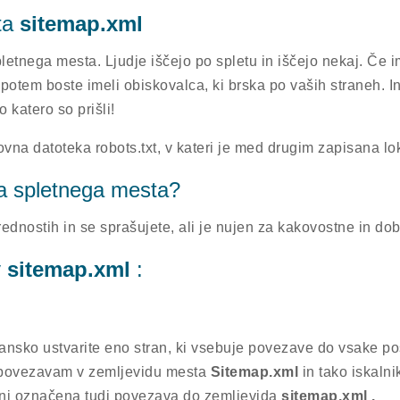
ta
sitemap.xml
nega mesta. Ljudje iščejo po spletu in iščejo nekaj. Če ima
potem boste imeli obiskovalca, ki brska po vaših straneh. 
o katero so prišli!
ovna datoteka robots.txt, v kateri je med drugim zapisana 
da spletnega mesta?
dnostih in se sprašujete, ali je nujen za kakovostne in dobr
v
sitemap.xml
:
jansko ustvarite eno stran, ki vsebuje povezave do vsake 
li povezavam v zemljevidu mesta
Sitemap.xml
in tako iskalni
rani označena tudi povezava do zemljevida
sitemap.xml .