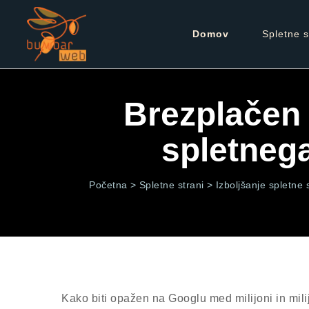
Domov
Spletne s
Brezplačen 
spletneg
Početna >
Spletne strani >
Izboljšanje spletne 
Kako biti opažen na Googlu med milijoni in mili