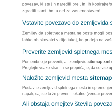
povezav, ki ste jih naredili prej, in jih kopirajt
zgradili sami, bo ta del za vas enostaven!
Vstavite povezavo do zemljevida
Zemljevida spletnega mesta ne boste mogli posr
lahko obiskovalci vidijo takoj, ko pridejo na va
Preverite zemljevid spletnega mes
Pomembno je preveriti, ali zemljevid
sitemap.xml
d
Preglejte vsako stran in se prepričajte, da so vse
Naložite zemljevid mesta
sitemap
Postavite zemljevid spletnega mesta in spremenjeno d
napak, saj ste to že preverili lokalno (vendar preveri
Ali obstaja omejitev števila povez