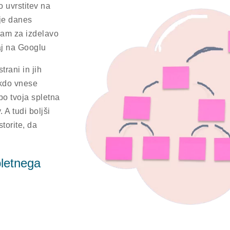
 uvrstitev na
 je danes
ram za izdelavo
aj na Googlu
trani in jih
ekdo vnese
bo tvoja spletna
 A tudi boljši
storite, da
pletnega