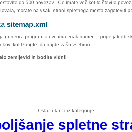
ostavite do 500 povezav . Če imate več kot to število poveza
lovala, morate na vsaki strani spletnega mesta zagotoviti 
ta
sitemap.xml
a generira program ali vi, ima enak namen – popeljati obisko
lnikov. kot Google, da najde vašo vsebino.
lo zemljevid in bodite vidni!
Ostali članci iz kategorije
boljšanje spletne str