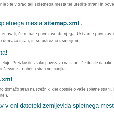
e/prilepite v graditelj spletnega mesta ter uredite strani in 
 spletnega mesta
sitemap.xml
.
edovati, če nimate povezave do njega. Ustvarite povezavo n
šo domačo stran, in so ustrezno usmerjeni.
ta!
eluje. Preizkusite vsako povezavo na strani, če dobite napake, ji
 upoštevane – nobena stran ne manjka.
.xml
omačo stran na strežnik, kjer gostujejo vaše spletne strani, in 
te!).
av v eni datoteki zemljevida spletnega mes