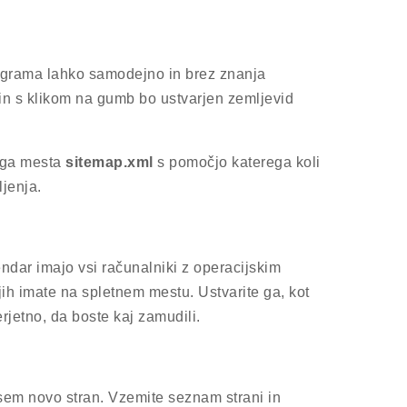
rograma lahko samodejno in brez znanja
in s klikom na gumb bo ustvarjen zemljevid
nega mesta
sitemap.xml
s pomočjo katerega koli
ljenja.
dar imajo vsi računalniki z operacijskim
ih imate na spletnem mestu. Ustvarite ga, kot
rjetno, da boste kaj zamudili.
vsem novo stran. Vzemite seznam strani in