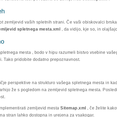
eh
 zemljevid vaših spletnih strani. Če vaši obiskovalci brs
emljevid spletnega mesta.xml
, da vidijo, kje so, in olajša
mo
letnega mesta , bodo v hipu razumeli bistvo vsebine vašeg
ni. Tako pridobite dodatno prepoznavnost.
je perspektive na strukturo vašega spletnega mesta in kada
rarhijo že s pogledom na zemljevid spletnega mesta. Posled
st.
implementirati zemljevid mesta
Sitemap.xml
, če želite kak
tna stran lahko dostopna in urejena za vsakogar.