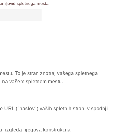
emljevid spletnega mesta
mestu. To je stran znotraj vašega spletnega
ani na vašem spletnem mestu.
te URL ("naslov") vaših spletnih strani v spodnji
naj izgleda njegova konstrukcija