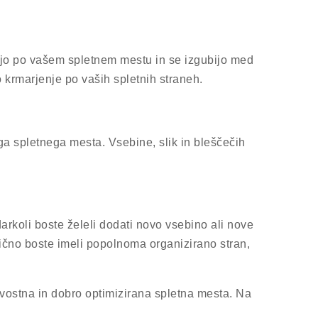
kajo po vašem spletnem mestu in se izgubijo med
jo krmarjenje po vaših spletnih straneh.
a spletnega mesta. Vsebine, slik in bleščečih
rkoli boste želeli dodati novo vsebino ali nove
ično boste imeli popolnoma organizirano stran,
ovostna in dobro optimizirana spletna mesta. Na