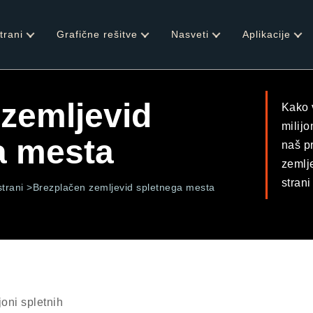
trani
Grafične rešitve
Nasveti
Aplikacije
zemljevid
Kako 
milijo
a mesta
naš p
zemlj
strani
strani >
Brezplačen zemljevid spletnega mesta
joni spletnih