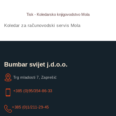
Tisk - Koledarsko knjigovodstvo Mola
Koledar za računovodski servis Mola
Bumbar svijet j.d.o.o.
Trg mladosti 7, Zaprešić
+385 (0)95/354-86-33
+385 (0)1/211-29-45