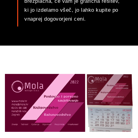
brezplačna, če vam je grafična rešitev,
ki jo izdelamo všeč, jo lahko kupite po
vnaprej dogovorjeni ceni.